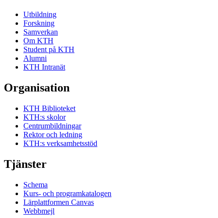
Utbildning
Forskning
Samverkan
Om KTH
Student på KTH
Alumni
KTH Intranät
Organisation
KTH Biblioteket
KTH:s skolor
Centrumbildningar
Rektor och ledning
KTH:s verksamhetsstöd
Tjänster
Schema
Kurs- och programkatalogen
Lärplattformen Canvas
Webbmejl