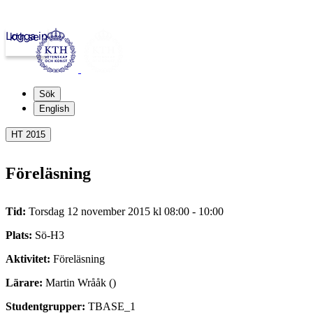
Logga in
kth.se
Sök
English
HT 2015
Föreläsning
Tid:
Torsdag 12 november 2015 kl 08:00 - 10:00
Plats:
Sö-H3
Aktivitet:
Föreläsning
Lärare:
Martin Wrååk ()
Studentgrupper:
TBASE_1