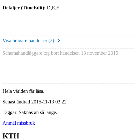
Detaljer (TimeEdit):
D,E,F
Visa tidigare händelser (
2
)
Schemahandläggare tog bort händelsen
13 november 2015
Hela världen får läsa.
Senast ändrad 2015-11-13 03:22
Taggar: Saknas än så länge.
Anmäl missbruk
KTH