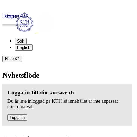
Logga in
kth.se
Sök
English
HT 2021
Nyhetsflöde
Logga in till din kurswebb
Du är inte inloggad på KTH så innehållet är inte anpassat
efter dina val.
Logga in