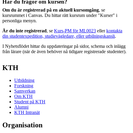
Har du frågor om kursen?
Om du är registrerad på en aktuell kursomgång
, se
kursrummet i Canvas. Du hittar rätt kursrum under "Kurser" i
personliga menyn.
Är du inte registrerad
, se
Kurs-PM för ML0023
eller
kontakta
din studentexpedition, studievägledare, eller utbilningskansli
.
I Nyhetsflödet hittar du uppdateringar på sidor, schema och inlägg
från lärare (när de även behöver nå tidigare registrerade studenter).
KTH
Utbildning
Forskning
Samverkan
Om KTH
Student på KTH
Alumni
KTH Intranät
Organisation