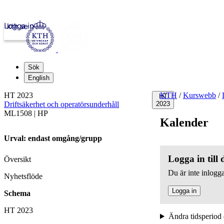
Logga in
kth.se
Sök
English
HT 2023
KTH
/
Kurswebb
/
HT
Driftsäkerhet och operatörsunderhåll
2023
ML1508 | HP
Kalender
Urval: endast omgång/grupp
Logga in till
Översikt
Du är inte inlogga
Nyhetsflöde
Logga in
Schema
HT 2023
Ändra tidsperiod 