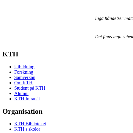
Inga händelser mat
Det finns inga sche
KTH
Utbildning
Forskning
Samverkan
Om KTH
Student på KTH
Alumni
KTH Intranät
Organisation
KTH Biblioteket
KTH:s skolor