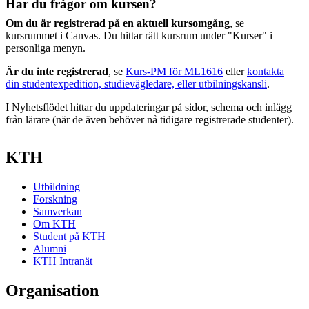
Har du frågor om kursen?
Om du är registrerad på en aktuell kursomgång
, se
kursrummet i Canvas. Du hittar rätt kursrum under "Kurser" i
personliga menyn.
Är du inte registrerad
, se
Kurs-PM för ML1616
eller
kontakta
din studentexpedition, studievägledare, eller utbilningskansli
.
I Nyhetsflödet hittar du uppdateringar på sidor, schema och inlägg
från lärare (när de även behöver nå tidigare registrerade studenter).
KTH
Utbildning
Forskning
Samverkan
Om KTH
Student på KTH
Alumni
KTH Intranät
Organisation