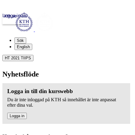
Logga in
kth.se
Sök
English
HT 2021 TIIPS
Nyhetsflöde
Logga in till din kurswebb
Du är inte inloggad på KTH så innehållet är inte anpassat
efter dina val.
Logga in