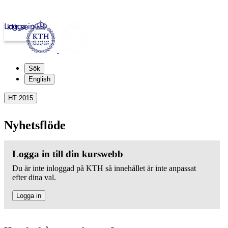
Logga in
kth.se
Sök
English
HT 2015
Nyhetsflöde
Logga in till din kurswebb
Du är inte inloggad på KTH så innehållet är inte anpassat
efter dina val.
Logga in