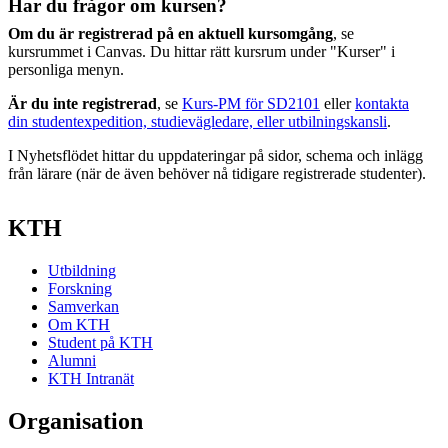
Har du frågor om kursen?
Om du är registrerad på en aktuell kursomgång
, se
kursrummet i Canvas. Du hittar rätt kursrum under "Kurser" i
personliga menyn.
Är du inte registrerad
, se
Kurs-PM för SD2101
eller
kontakta
din studentexpedition, studievägledare, eller utbilningskansli
.
I Nyhetsflödet hittar du uppdateringar på sidor, schema och inlägg
från lärare (när de även behöver nå tidigare registrerade studenter).
KTH
Utbildning
Forskning
Samverkan
Om KTH
Student på KTH
Alumni
KTH Intranät
Organisation