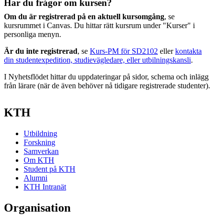
Har du frågor om kursen?
Om du är registrerad på en aktuell kursomgång
, se
kursrummet i Canvas. Du hittar rätt kursrum under "Kurser" i
personliga menyn.
Är du inte registrerad
, se
Kurs-PM för SD2102
eller
kontakta
din studentexpedition, studievägledare, eller utbilningskansli
.
I Nyhetsflödet hittar du uppdateringar på sidor, schema och inlägg
från lärare (när de även behöver nå tidigare registrerade studenter).
KTH
Utbildning
Forskning
Samverkan
Om KTH
Student på KTH
Alumni
KTH Intranät
Organisation