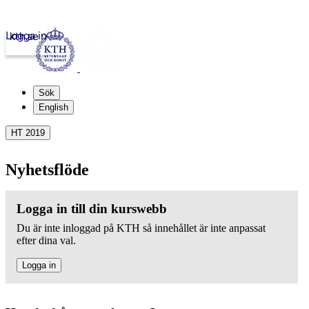
Logga in
kth.se
Sök
English
HT 2019
Nyhetsflöde
Logga in till din kurswebb
Du är inte inloggad på KTH så innehållet är inte anpassat
efter dina val.
Logga in