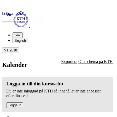
Logga in
kth.se
Sök
English
VT 2018
Exportera
Om schema på KTH
Kalender
Logga in till din kurswebb
Du är inte inloggad på KTH så innehållet är inte anpassat
efter dina val.
Logga in