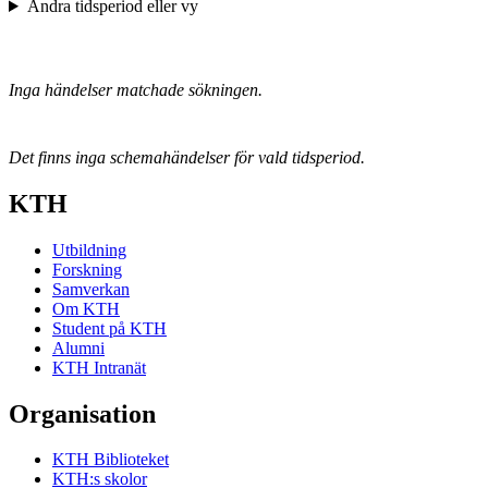
Ändra tidsperiod eller vy
Inga händelser matchade sökningen.
Det finns inga schemahändelser för vald tidsperiod.
KTH
Utbildning
Forskning
Samverkan
Om KTH
Student på KTH
Alumni
KTH Intranät
Organisation
KTH Biblioteket
KTH:s skolor