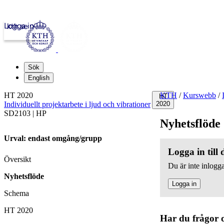
Logga in
kth.se
Sök
English
HT 2020
KTH
/
Kurswebb
/
HT
Individuellt projektarbete i ljud och vibrationer
2020
SD2103 | HP
Nyhetsflöde
Urval: endast omgång/grupp
Logga in till
Översikt
Du är inte inlogga
Nyhetsflöde
Logga in
Schema
HT 2020
Har du frågor 