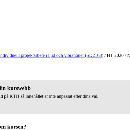
Individuellt projektarbete i ljud och vibrationer (SD2103)
/
HT 2020
/
N
 din kurswebb
d på KTH så innehållet är inte anpassat efter dina val.
om kursen?