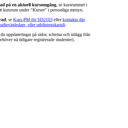
rad på en aktuell kursomgång
, se kursrummet i
ätt kursrum under "Kurser" i personliga menyn.
erad
, se
Kurs-PM för SD2103
eller
kontakta din
tudievägledare, eller utbilningskansli
.
r du uppdateringar på sidor, schema och inlägg från
ehöver nå tidigare registrerade studenter).