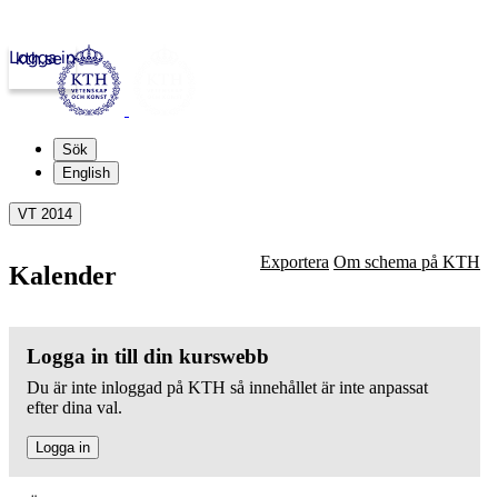
Logga in
kth.se
Sök
English
VT 2014
Exportera
Om schema på KTH
Kalender
Logga in till din kurswebb
Du är inte inloggad på KTH så innehållet är inte anpassat
efter dina val.
Logga in