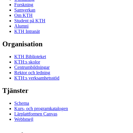
Forskning
Samverkan
Om KTH
Student på KTH
Alumni
KTH Intranät
Organisation
KTH Biblioteket
KTH:s skolor
Centrumbildningar
Rektor och ledning
KTH:s verksamhetsstöd
Tjänster
Schema
Kurs- och programkatalogen
Lärplattformen Canvas
Webbmejl