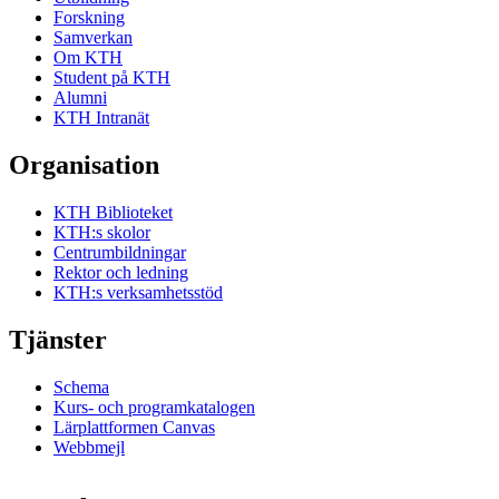
Forskning
Samverkan
Om KTH
Student på KTH
Alumni
KTH Intranät
Organisation
KTH Biblioteket
KTH:s skolor
Centrumbildningar
Rektor och ledning
KTH:s verksamhetsstöd
Tjänster
Schema
Kurs- och programkatalogen
Lärplattformen Canvas
Webbmejl