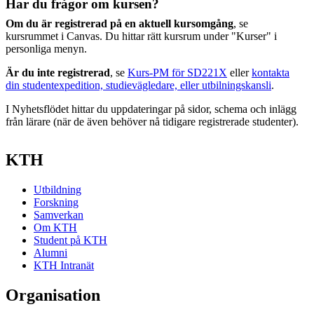
Har du frågor om kursen?
Om du är registrerad på en aktuell kursomgång
, se
kursrummet i Canvas. Du hittar rätt kursrum under "Kurser" i
personliga menyn.
Är du inte registrerad
, se
Kurs-PM för SD221X
eller
kontakta
din studentexpedition, studievägledare, eller utbilningskansli
.
I Nyhetsflödet hittar du uppdateringar på sidor, schema och inlägg
från lärare (när de även behöver nå tidigare registrerade studenter).
KTH
Utbildning
Forskning
Samverkan
Om KTH
Student på KTH
Alumni
KTH Intranät
Organisation