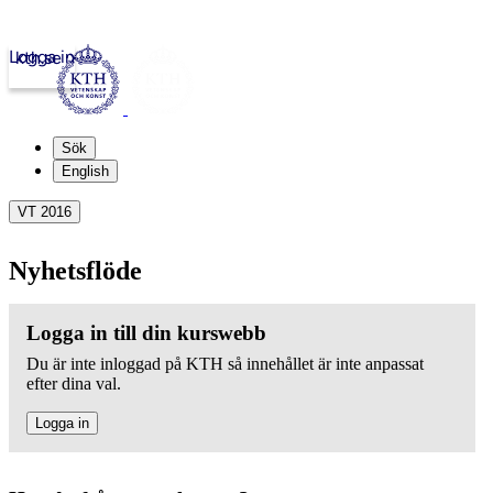
Logga in
kth.se
Sök
English
VT 2016
Nyhetsflöde
Logga in till din kurswebb
Du är inte inloggad på KTH så innehållet är inte anpassat
efter dina val.
Logga in