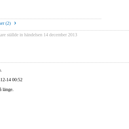
er (
2
)
gare
ställde in händelsen
14 december 2013
.
-12-14 00:52
å länge.