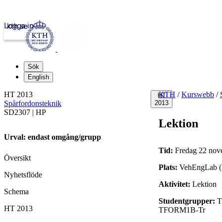
Logga in
kth.se
Sök
English
HT 2013
KTH
/
Kurswebb
/
HT
Spårfordonsteknik
2013
SD2307 | HP
Lektion
Urval: endast omgång/grupp
Tid:
Fredag 22 nov
Översikt
Plats:
VehEngLab (
Nyhetsflöde
Aktivitet:
Lektion
Schema
Studentgrupper:
T
HT 2013
TFORM1B-Tr