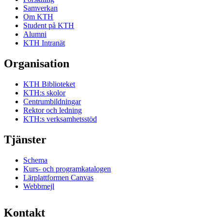
Samverkan
Om KTH
Student på KTH
Alumni
KTH Intranät
Organisation
KTH Biblioteket
KTH:s skolor
Centrumbildningar
Rektor och ledning
KTH:s verksamhetsstöd
Tjänster
Schema
Kurs- och programkatalogen
Lärplattformen Canvas
Webbmejl
Kontakt