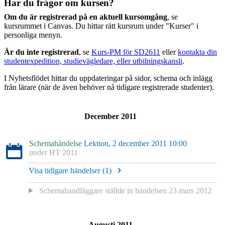
Har du frågor om kursen?
Om du är registrerad på en aktuell kursomgång
, se
kursrummet i Canvas. Du hittar rätt kursrum under "Kurser" i
personliga menyn.
Är du inte registrerad
, se
Kurs-PM för SD2611
eller
kontakta din
studentexpedition, studievägledare, eller utbilningskansli
.
I Nyhetsflödet hittar du uppdateringar på sidor, schema och inlägg
från lärare (när de även behöver nå tidigare registrerade studenter).
December 2011
Schemahändelse
Lektion, 2 december 2011 10:00
under
HT 2011
Visa tidigare händelser (
1
)
Schemahandläggare
ställde in händelsen
23 mars 2012
Augusti 2011