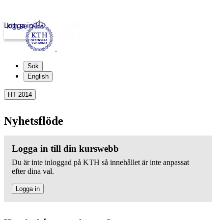
Logga in
kth.se
Sök
English
HT 2014
Nyhetsflöde
Logga in till din kurswebb
Du är inte inloggad på KTH så innehållet är inte anpassat
efter dina val.
Logga in