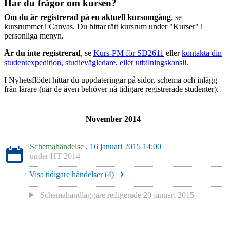
Har du frågor om kursen?
Om du är registrerad på en aktuell kursomgång
, se
kursrummet i Canvas. Du hittar rätt kursrum under "Kurser" i
personliga menyn.
Är du inte registrerad
, se
Kurs-PM för SD2611
eller
kontakta din
studentexpedition, studievägledare, eller utbilningskansli
.
I Nyhetsflödet hittar du uppdateringar på sidor, schema och inlägg
från lärare (när de även behöver nå tidigare registrerade studenter).
November 2014
Schemahändelse
, 16 januari 2015 14:00
under
HT 2014
Visa tidigare händelser (
4
)
Schemahandläggare redigerade
20 januari 2015