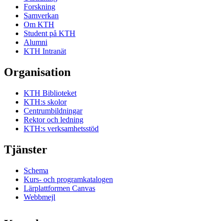
Forskning
Samverkan
Om KTH
Student på KTH
Alumni
KTH Intranät
Organisation
KTH Biblioteket
KTH:s skolor
Centrumbildningar
Rektor och ledning
KTH:s verksamhetsstöd
Tjänster
Schema
Kurs- och programkatalogen
Lärplattformen Canvas
Webbmejl