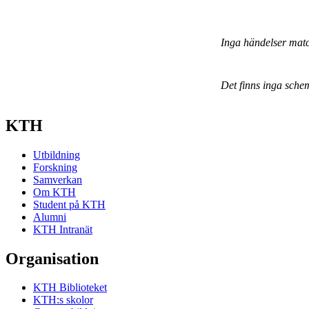
Inga händelser mat
Det finns inga sche
KTH
Utbildning
Forskning
Samverkan
Om KTH
Student på KTH
Alumni
KTH Intranät
Organisation
KTH Biblioteket
KTH:s skolor