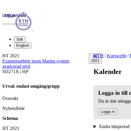
Logga in
kth.se
Sök
English
HT 2021
KTH
/
Kurswebb
/
HT
Examensarbete inom Marina system,
2021
avancerad nivå
Kalender
SD271X | HP
Urval: endast omgång/grupp
Logga in till
Översikt
Du är inte inlogga
Nyhetsflöde
Logga in
Schema
Ändra tidsperiod 
HT 2021