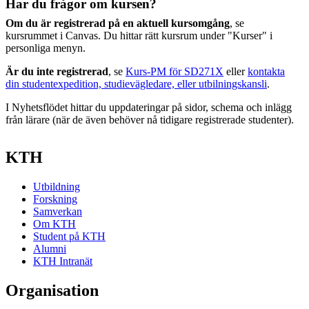
Har du frågor om kursen?
Om du är registrerad på en aktuell kursomgång
, se
kursrummet i Canvas. Du hittar rätt kursrum under "Kurser" i
personliga menyn.
Är du inte registrerad
, se
Kurs-PM för SD271X
eller
kontakta
din studentexpedition, studievägledare, eller utbilningskansli
.
I Nyhetsflödet hittar du uppdateringar på sidor, schema och inlägg
från lärare (när de även behöver nå tidigare registrerade studenter).
KTH
Utbildning
Forskning
Samverkan
Om KTH
Student på KTH
Alumni
KTH Intranät
Organisation