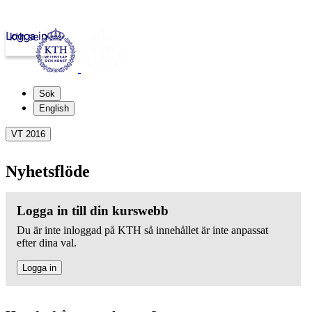
Logga in
kth.se
Sök
English
VT 2016
Nyhetsflöde
Logga in till din kurswebb
Du är inte inloggad på KTH så innehållet är inte anpassat
efter dina val.
Logga in