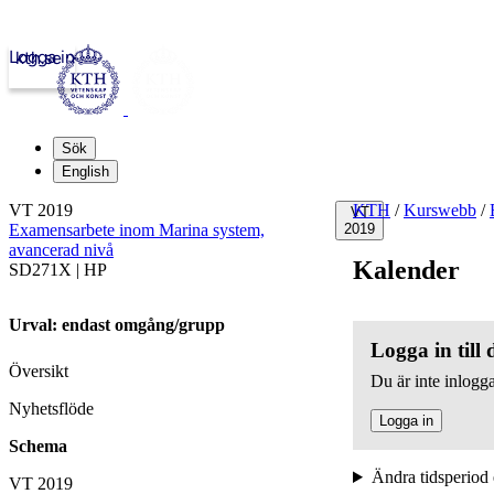
Logga in
kth.se
Sök
English
VT 2019
KTH
/
Kurswebb
/
VT
Examensarbete inom Marina system,
2019
avancerad nivå
Kalender
SD271X | HP
Urval: endast omgång/grupp
Logga in till
Översikt
Du är inte inlogga
Nyhetsflöde
Logga in
Schema
Ändra tidsperiod 
VT 2019