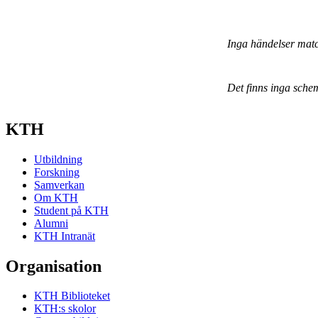
Inga händelser mat
Det finns inga sche
KTH
Utbildning
Forskning
Samverkan
Om KTH
Student på KTH
Alumni
KTH Intranät
Organisation
KTH Biblioteket
KTH:s skolor