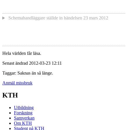
Schemahandläggare
ställde in händelsen
23 mars 2012
Hela världen får läsa.
Senast ändrad 2012-03-23 12:11
Taggar: Saknas än så länge.
Anmäl missbruk
KTH
Utbildning
Forskning
Samverkan
Om KTH
Student på KTH