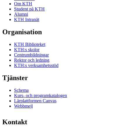
Om KTH
Student på KTH
Alumni
KTH Intranät
Organisation
KTH Biblioteket
KTH:s skolor
Centrumbildningar
Rektor och ledning
KTH:s verksamhetsstöd
Tjänster
Schema
Kurs- och programkatalogen
Lärplattformen Canvas
Webbmejl
Kontakt