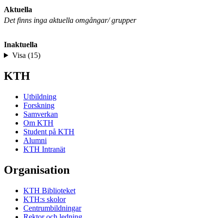
Aktuella
Det finns inga aktuella omgångar/ grupper
Inaktuella
Visa (15)
KTH
Utbildning
Forskning
Samverkan
Om KTH
Student på KTH
Alumni
KTH Intranät
Organisation
KTH Biblioteket
KTH:s skolor
Centrumbildningar
Rektor och ledning