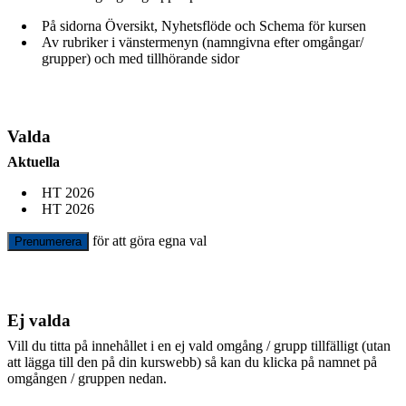
På sidorna Översikt, Nyhetsflöde och Schema för kursen
Av rubriker i vänstermenyn (namngivna efter omgångar/
grupper) och med tillhörande sidor
Valda
Aktuella
HT 2026
HT 2026
för att göra egna val
Prenumerera
Ej valda
Vill du titta på innehållet i en ej vald omgång / grupp tillfälligt (utan
att lägga till den på din kurswebb) så kan du klicka på namnet på
omgången / gruppen nedan.