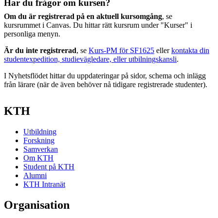
Har du frågor om kursen?
Om du är registrerad på en aktuell kursomgång
, se
kursrummet i Canvas. Du hittar rätt kursrum under "Kurser" i
personliga menyn.
Är du inte registrerad
, se
Kurs-PM för SF1625
eller
kontakta din
studentexpedition, studievägledare, eller utbilningskansli
.
I Nyhetsflödet hittar du uppdateringar på sidor, schema och inlägg
från lärare (när de även behöver nå tidigare registrerade studenter).
KTH
Utbildning
Forskning
Samverkan
Om KTH
Student på KTH
Alumni
KTH Intranät
Organisation