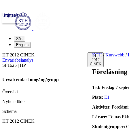
Logga in
kth.se
Sök
English
HT 2012 CINEK
KTH
/
Kurswebb
/
HT
Envariabelanalys
2012
CINEK
SF1625 | HP
Föreläsning
Urval: endast omgång/grupp
Tid:
Fredag 7 septe
Översikt
Plats:
E1
Nyhetsflöde
Aktivitet:
Föreläsn
Schema
Lärare:
Tomas Ekh
HT 2012 CINEK
Studentgrupper:
C