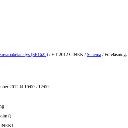
Envariabelanalys (SF1625)
/
HT 2012 CINEK
/
Schema
/
Föreläsning,
mber 2012 kl 10:00 - 12:00
ing
olm ()
INEK1