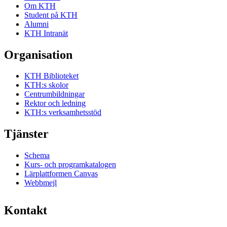
Om KTH
Student på KTH
Alumni
KTH Intranät
Organisation
KTH Biblioteket
KTH:s skolor
Centrumbildningar
Rektor och ledning
KTH:s verksamhetsstöd
Tjänster
Schema
Kurs- och programkatalogen
Lärplattformen Canvas
Webbmejl
Kontakt