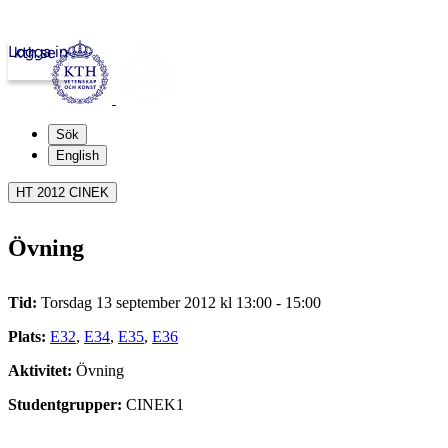
Logga in
kth.se
Sök
English
HT 2012 CINEK
Övning
Tid:
Torsdag 13 september 2012 kl 13:00 - 15:00
Plats:
E32
,
E34
,
E35
,
E36
Aktivitet:
Övning
Studentgrupper:
CINEK1