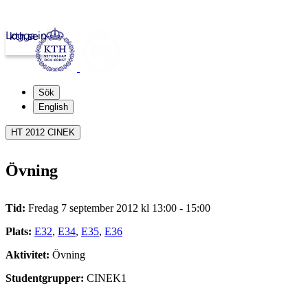
Logga in
kth.se
Sök
English
HT 2012 CINEK
Övning
Tid:
Fredag 7 september 2012 kl 13:00 - 15:00
Plats:
E32
,
E34
,
E35
,
E36
Aktivitet:
Övning
Studentgrupper:
CINEK1