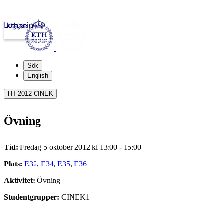
Logga in
kth.se
Sök
English
HT 2012 CINEK
Övning
Tid:
Fredag 5 oktober 2012 kl 13:00 - 15:00
Plats:
E32
,
E34
,
E35
,
E36
Aktivitet:
Övning
Studentgrupper:
CINEK1