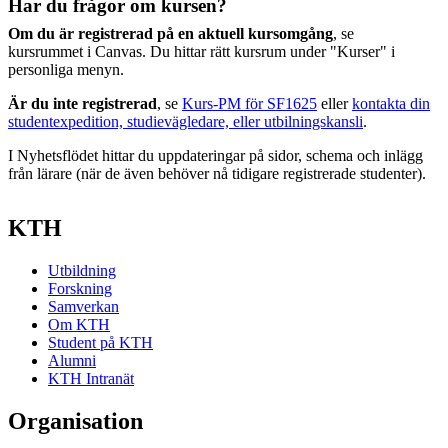
Har du frågor om kursen?
Om du är registrerad på en aktuell kursomgång
, se
kursrummet i Canvas. Du hittar rätt kursrum under "Kurser" i
personliga menyn.
Är du inte registrerad
, se
Kurs-PM för SF1625
eller
kontakta din
studentexpedition, studievägledare, eller utbilningskansli
.
I Nyhetsflödet hittar du uppdateringar på sidor, schema och inlägg
från lärare (när de även behöver nå tidigare registrerade studenter).
KTH
Utbildning
Forskning
Samverkan
Om KTH
Student på KTH
Alumni
KTH Intranät
Organisation