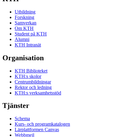
Utbildning
Forskning
Samverkan
Om KTH
Student på KTH
Alumni
KTH Intranät
Organisation
KTH Biblioteket
KTH:s skolor
Centrumbildningar
Rektor och ledning
KTH:s verksamhetsstöd
Tjänster
Schema
Kurs- och programkatalogen
Lärplattformen Canvas
Webbmejl