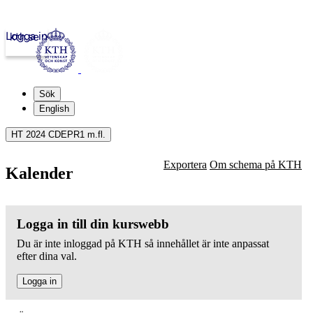
Logga in
kth.se
Sök
English
HT 2024 CDEPR1 m.fl.
Exportera
Om schema på KTH
Kalender
Logga in till din kurswebb
Du är inte inloggad på KTH så innehållet är inte anpassat
efter dina val.
Logga in