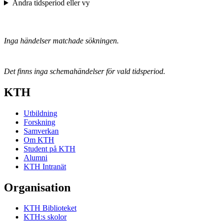
Ändra tidsperiod eller vy
Inga händelser matchade sökningen.
Det finns inga schemahändelser för vald tidsperiod.
KTH
Utbildning
Forskning
Samverkan
Om KTH
Student på KTH
Alumni
KTH Intranät
Organisation
KTH Biblioteket
KTH:s skolor