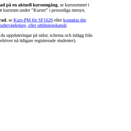
rad på en aktuell kursomgång
, se kursrummet i
ätt kursrum under "Kurser" i personliga menyn.
erad
, se
Kurs-PM för SF1626
eller
kontakta din
tudievägledare, eller utbilningskansli
.
r du uppdateringar på sidor, schema och inlägg från
ehöver nå tidigare registrerade studenter).