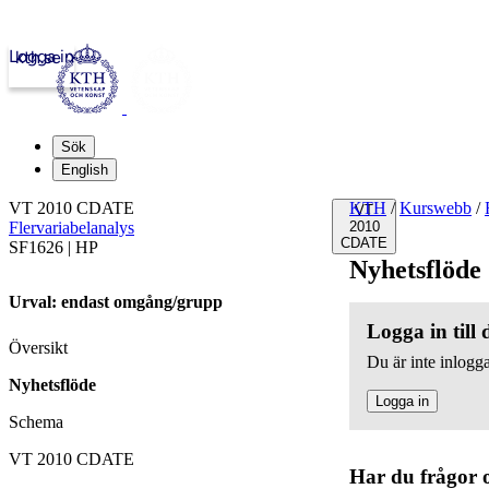
Logga in
kth.se
Sök
English
VT 2010 CDATE
KTH
/
Kurswebb
/
VT
Flervariabelanalys
2010
CDATE
SF1626 | HP
Nyhetsflöde
Urval: endast omgång/grupp
Logga in till
Översikt
Du är inte inlogga
Nyhetsflöde
Logga in
Schema
VT 2010 CDATE
Har du frågor 