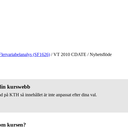
Flervariabelanalys (SF1626)
/
VT 2010 CDATE
/
Nyhetsflöde
 din kurswebb
d på KTH så innehållet är inte anpassat efter dina val.
om kursen?