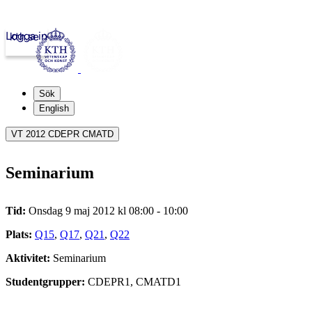
Logga in
kth.se
Sök
English
VT 2012 CDEPR CMATD
Seminarium
Tid:
Onsdag 9 maj 2012 kl 08:00 - 10:00
Plats:
Q15
,
Q17
,
Q21
,
Q22
Aktivitet:
Seminarium
Studentgrupper:
CDEPR1, CMATD1