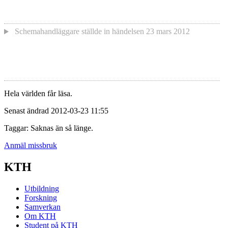
Schemahandläggare
ställde in händelsen
23 mars 2012
Hela världen får läsa.
Senast ändrad 2012-03-23 11:55
Taggar: Saknas än så länge.
Anmäl missbruk
KTH
Utbildning
Forskning
Samverkan
Om KTH
Student på KTH