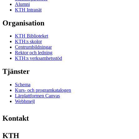
Alumni
KTH Intranät
Organisation
KTH Biblioteket
KTH:s skolor
Centrumbildningar
Rektor och ledning
KTH:s verksamhetsstöd
Tjänster
Schema
Kurs- och programkatalogen
Lärplattformen Canvas
Webbmejl
Kontakt
KTH