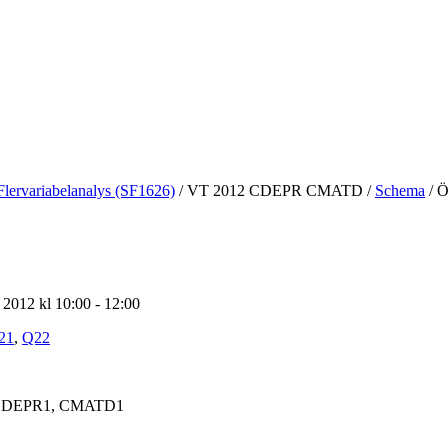
Flervariabelanalys (SF1626)
/
VT 2012 CDEPR CMATD
/
Schema
/
Öv
l 2012 kl 10:00 - 12:00
21
,
Q22
DEPR1, CMATD1