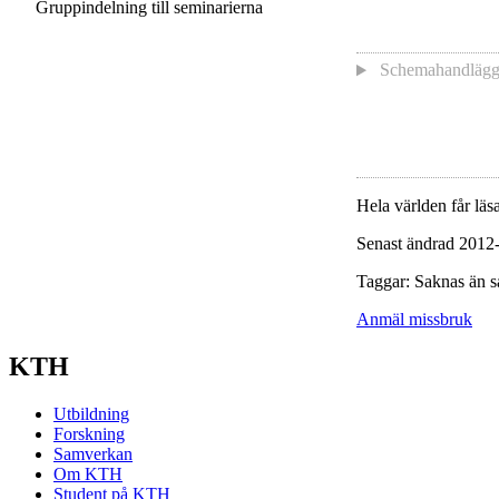
Gruppindelning till seminarierna
Schemahandläg
Hela världen får läsa
Senast ändrad 2012
Taggar: Saknas än s
Anmäl missbruk
KTH
Utbildning
Forskning
Samverkan
Om KTH
Student på KTH