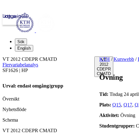
Logga in
kth.se
Sök
English
VT 2012 CDEPR CMATD
KTH
/
Kurswebb
/
VT
Flervariabelanalys
2012
CDEPR
SF1626 | HP
CMATD
Övning
Urval: endast omgång/grupp
Tid:
Tisdag 24 apri
Översikt
Plats:
Q15
,
Q17
,
Q
Nyhetsflöde
Aktivitet:
Övning
Schema
Studentgrupper:
C
VT 2012 CDEPR CMATD