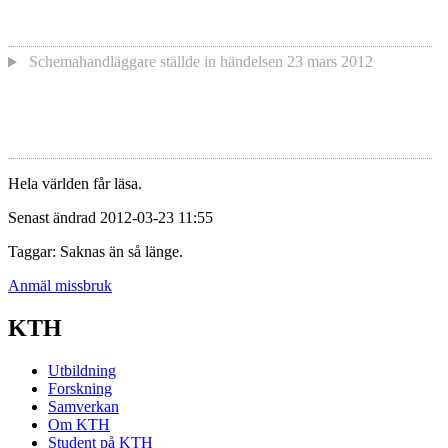
Schemahandläggare
ställde in händelsen
23 mars 2012
Hela världen får läsa.
Senast ändrad 2012-03-23 11:55
Taggar: Saknas än så länge.
Anmäl missbruk
KTH
Utbildning
Forskning
Samverkan
Om KTH
Student på KTH