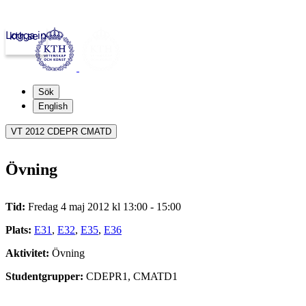
Logga in
kth.se
Sök
English
VT 2012 CDEPR CMATD
Övning
Tid:
Fredag 4 maj 2012 kl 13:00 - 15:00
Plats:
E31
,
E32
,
E35
,
E36
Aktivitet:
Övning
Studentgrupper:
CDEPR1, CMATD1