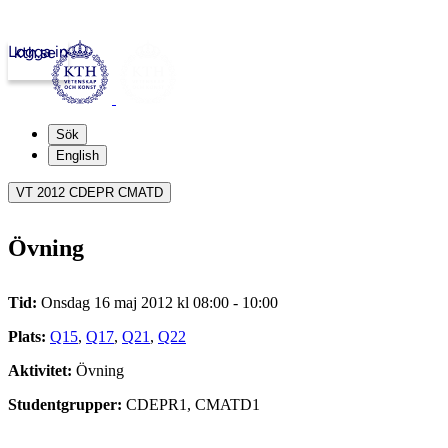
Logga in
kth.se
Sök
English
VT 2012 CDEPR CMATD
Övning
Tid:
Onsdag 16 maj 2012 kl 08:00 - 10:00
Plats:
Q15
,
Q17
,
Q21
,
Q22
Aktivitet:
Övning
Studentgrupper:
CDEPR1, CMATD1