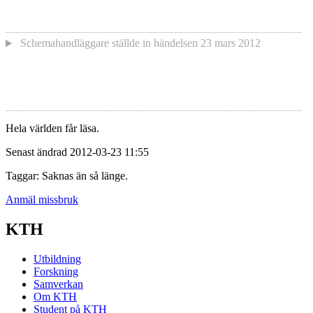
Schemahandläggare
ställde in händelsen
23 mars 2012
Hela världen får läsa.
Senast ändrad 2012-03-23 11:55
Taggar: Saknas än så länge.
Anmäl missbruk
KTH
Utbildning
Forskning
Samverkan
Om KTH
Student på KTH