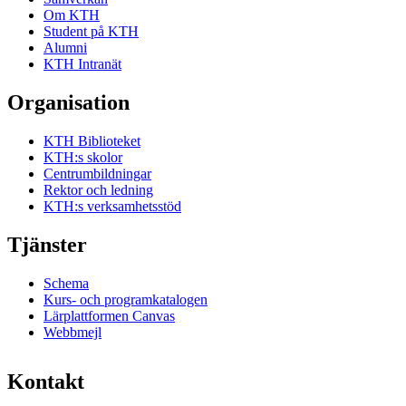
Om KTH
Student på KTH
Alumni
KTH Intranät
Organisation
KTH Biblioteket
KTH:s skolor
Centrumbildningar
Rektor och ledning
KTH:s verksamhetsstöd
Tjänster
Schema
Kurs- och programkatalogen
Lärplattformen Canvas
Webbmejl
Kontakt