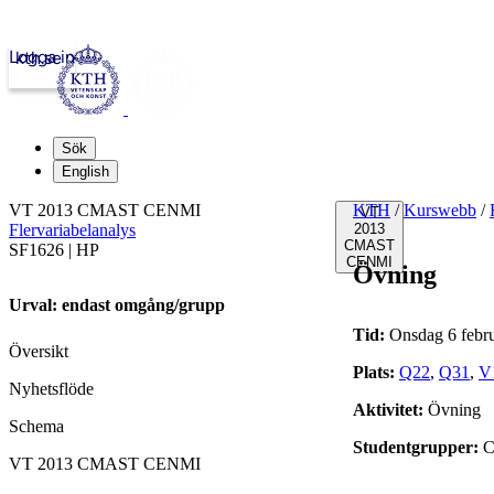
Logga in
kth.se
Sök
English
VT 2013 CMAST CENMI
KTH
/
Kurswebb
/
VT
Flervariabelanalys
2013
CMAST
SF1626 | HP
CENMI
Övning
Urval: endast omgång/grupp
Tid:
Onsdag 6 febru
Översikt
Plats:
Q22
,
Q31
,
V
Nyhetsflöde
Aktivitet:
Övning
Schema
Studentgrupper:
C
VT 2013 CMAST CENMI