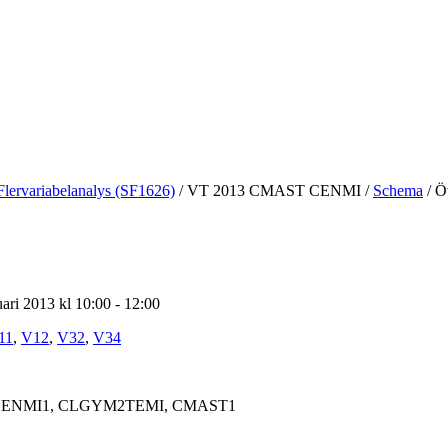
Flervariabelanalys (SF1626)
/
VT 2013 CMAST CENMI
/
Schema
/
Öv
ari 2013 kl 10:00 - 12:00
11
,
V12
,
V32
,
V34
ENMI1, CLGYM2TEMI, CMAST1