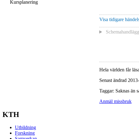
Kursplanering
Visa tidigare händels
Schemahandlägga
Hela världen får läsa
Senast ändrad 2013
Taggar: Saknas än s
Anmäl missbruk
KTH
Utbildning
Forskning
Samverkan