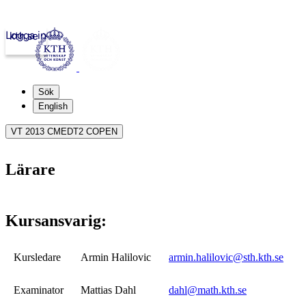
Logga in
kth.se
Sök
English
VT 2013 CMEDT2 COPEN
Lärare
Kursansvarig:
Kursledare
Armin Halilovic
armin.halilovic@sth.kth.se
Examinator
Mattias Dahl
dahl@math.kth.se