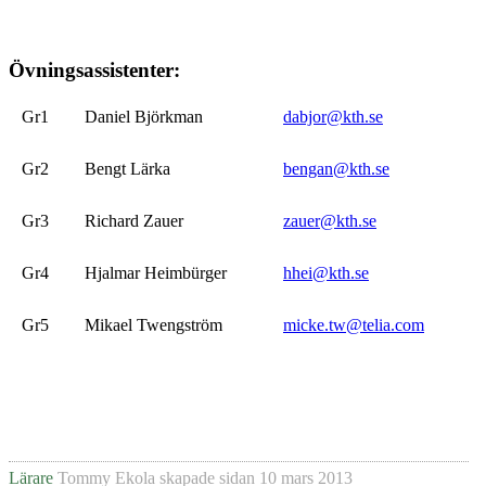
Övningsassistenter:
Gr1
Daniel Björkman
dabjor@kth.se
Gr2
Bengt Lärka
bengan@kth.se
Gr3
Richard Zauer
zauer@kth.se
Gr4
Hjalmar Heimbürger
hhei@kth.se
Gr5
Mikael Twengström
micke.tw@telia.com
Lärare
Tommy Ekola
skapade sidan
10 mars 2013