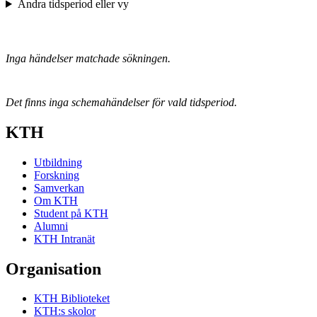
Ändra tidsperiod eller vy
Inga händelser matchade sökningen.
Det finns inga schemahändelser för vald tidsperiod.
KTH
Utbildning
Forskning
Samverkan
Om KTH
Student på KTH
Alumni
KTH Intranät
Organisation
KTH Biblioteket
KTH:s skolor