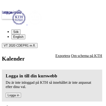
Logga in
kth.se
Sök
English
VT 2020 CDEPR1 m.fl.
Exportera
Om schema på KTH
Kalender
Logga in till din kurswebb
Du är inte inloggad på KTH så innehållet är inte anpassat
efter dina val.
Logga in