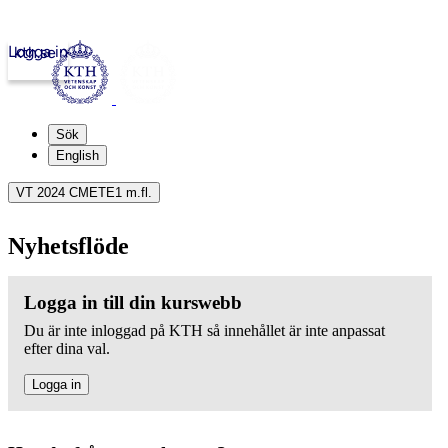
Logga in
kth.se
Sök
English
VT 2024 CMETE1 m.fl.
Nyhetsflöde
Logga in till din kurswebb
Du är inte inloggad på KTH så innehållet är inte anpassat
efter dina val.
Logga in