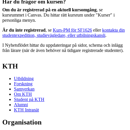
Har du frågor om kursen?
Om du är registrerad på en aktuell kursomgång
, se
kursrummet i Canvas. Du hittar rätt kursrum under "Kurser" i
personliga menyn.
Är du inte registrerad
, se
Kurs-PM för SF1626
eller
kontakta din
studentexpedition, studievägledare, eller utbilningskansli
.
I Nyhetsflödet hittar du uppdateringar på sidor, schema och inlägg
från lärare (när de även behöver nå tidigare registrerade studenter).
KTH
Utbildning
Forskning
Samverkan
Om KTH
Student på KTH
Alumni
KTH Intranät
Organisation