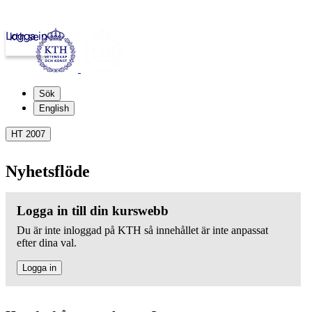
Logga in
kth.se
Sök
English
HT 2007
Nyhetsflöde
Logga in till din kurswebb
Du är inte inloggad på KTH så innehållet är inte anpassat
efter dina val.
Logga in