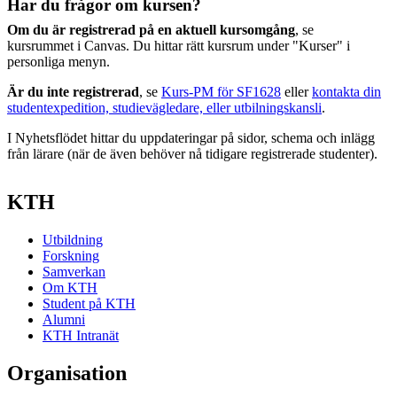
Har du frågor om kursen?
Om du är registrerad på en aktuell kursomgång
, se
kursrummet i Canvas. Du hittar rätt kursrum under "Kurser" i
personliga menyn.
Är du inte registrerad
, se
Kurs-PM för SF1628
eller
kontakta din
studentexpedition, studievägledare, eller utbilningskansli
.
I Nyhetsflödet hittar du uppdateringar på sidor, schema och inlägg
från lärare (när de även behöver nå tidigare registrerade studenter).
KTH
Utbildning
Forskning
Samverkan
Om KTH
Student på KTH
Alumni
KTH Intranät
Organisation