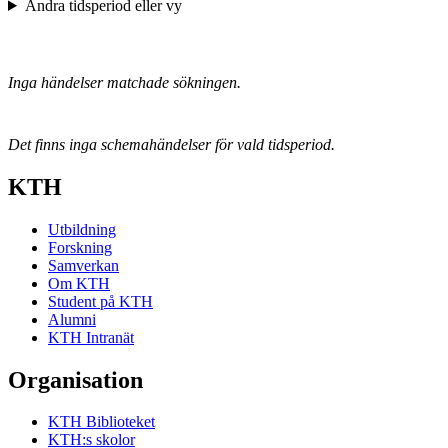
Ändra tidsperiod eller vy
Inga händelser matchade sökningen.
Det finns inga schemahändelser för vald tidsperiod.
KTH
Utbildning
Forskning
Samverkan
Om KTH
Student på KTH
Alumni
KTH Intranät
Organisation
KTH Biblioteket
KTH:s skolor