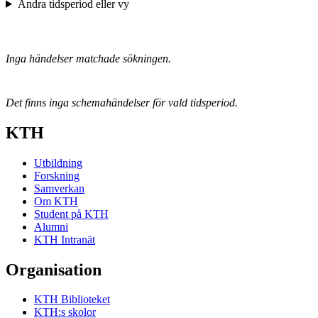
Ändra tidsperiod eller vy
Inga händelser matchade sökningen.
Det finns inga schemahändelser för vald tidsperiod.
KTH
Utbildning
Forskning
Samverkan
Om KTH
Student på KTH
Alumni
KTH Intranät
Organisation
KTH Biblioteket
KTH:s skolor