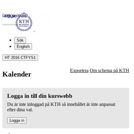
Logga in
kth.se
Sök
English
HT 2016 CTFYS1
Exportera
Om schema på KTH
Kalender
Logga in till din kurswebb
Du är inte inloggad på KTH så innehållet är inte anpassat
efter dina val.
Logga in