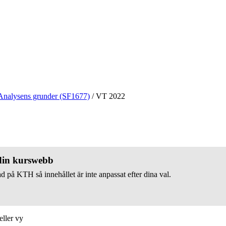
Analysens grunder (SF1677)
/
VT 2022
 din kurswebb
d på KTH så innehållet är inte anpassat efter dina val.
eller vy