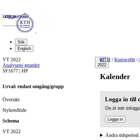
Logga in
kth.se
Sök
English
VT 2022
KTH
/
Kurswebb
/
VT
Analysens grunder
2022
SF1677 | HP
Kalender
Urval: endast omgång/grupp
Logga in till
Översikt
Du är inte inlogga
Nyhetsflöde
Logga in
Schema
VT 2022
Ändra tidsperiod 