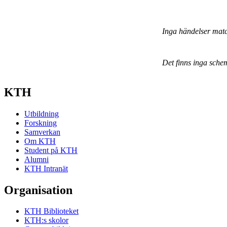
Inga händelser mat
Det finns inga sche
KTH
Utbildning
Forskning
Samverkan
Om KTH
Student på KTH
Alumni
KTH Intranät
Organisation
KTH Biblioteket
KTH:s skolor