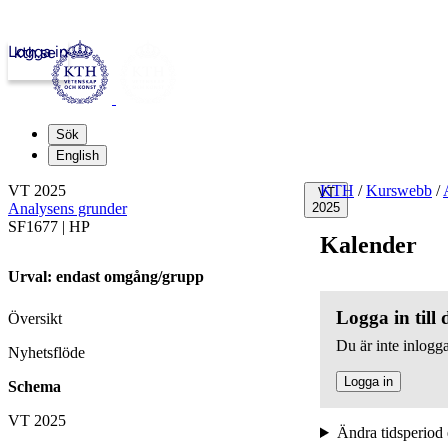
Logga in
kth.se
Sök
English
VT 2025
KTH
/
Kurswebb
/
VT
Analysens grunder
2025
SF1677 | HP
Kalender
Urval: endast omgång/grupp
Logga in till
Översikt
Du är inte inlogga
Nyhetsflöde
Logga in
Schema
VT 2025
Ändra tidsperiod 