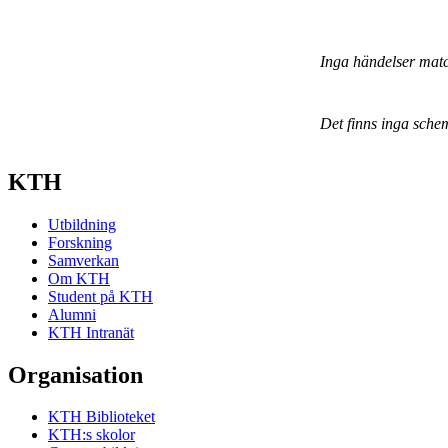
Inga händelser mat
Det finns inga sche
KTH
Utbildning
Forskning
Samverkan
Om KTH
Student på KTH
Alumni
KTH Intranät
Organisation
KTH Biblioteket
KTH:s skolor