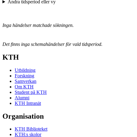
Ändra tidsperiod eller vy
Inga händelser matchade sökningen.
Det finns inga schemahändelser för vald tidsperiod.
KTH
Utbildning
Forskning
Samverkan
Om KTH
Student på KTH
Alumni
KTH Intranät
Organisation
KTH Biblioteket
KTH:s skolor