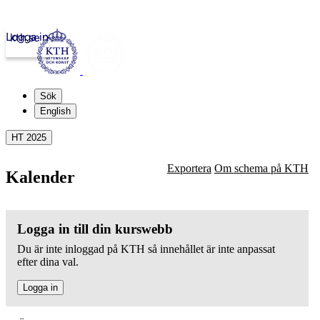
Logga in
kth.se
Sök
English
HT 2025
Exportera
Om schema på KTH
Kalender
Logga in till din kurswebb
Du är inte inloggad på KTH så innehållet är inte anpassat
efter dina val.
Logga in