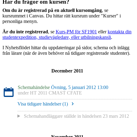
Har du frågor om kursen?
Om du är registrerad på en aktuell kursomgång
, se
kursrummet i Canvas. Du hittar rätt kursrum under "Kurser" i
personliga menyn.
Är du inte registrerad
, se
Kurs-PM för SF1901
eller
kontakta din
studentexpedition, studievägledare, eller utbilningskansli
.
I Nyhetsflödet hittar du uppdateringar på sidor, schema och inlägg
från lärare (när de även behöver nå tidigare registrerade studenter).
December 2011
Schemahändelse
Övning, 5 januari 2012 13:00
under
HT 2011 CMAST CFATE
Visa tidigare händelser (
1
)
Schemahandläggare
ställde in händelsen
23 mars 2012
November 2011