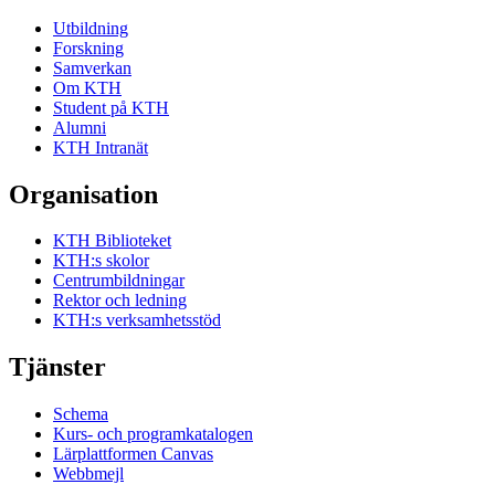
Utbildning
Forskning
Samverkan
Om KTH
Student på KTH
Alumni
KTH Intranät
Organisation
KTH Biblioteket
KTH:s skolor
Centrumbildningar
Rektor och ledning
KTH:s verksamhetsstöd
Tjänster
Schema
Kurs- och programkatalogen
Lärplattformen Canvas
Webbmejl