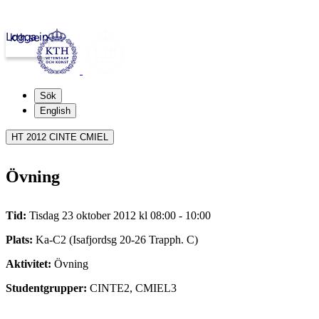
Logga in
kth.se
Sök
English
HT 2012 CINTE CMIEL
Övning
Tid:
Tisdag 23 oktober 2012 kl 08:00 - 10:00
Plats:
Ka-C2 (Isafjordsg 20-26 Trapph. C)
Aktivitet:
Övning
Studentgrupper:
CINTE2, CMIEL3