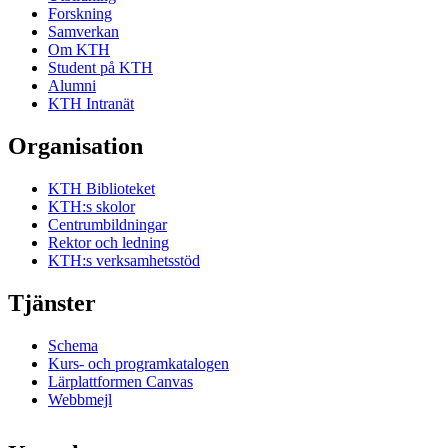
Forskning
Samverkan
Om KTH
Student på KTH
Alumni
KTH Intranät
Organisation
KTH Biblioteket
KTH:s skolor
Centrumbildningar
Rektor och ledning
KTH:s verksamhetsstöd
Tjänster
Schema
Kurs- och programkatalogen
Lärplattformen Canvas
Webbmejl