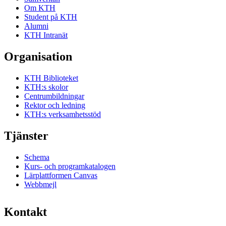
Om KTH
Student på KTH
Alumni
KTH Intranät
Organisation
KTH Biblioteket
KTH:s skolor
Centrumbildningar
Rektor och ledning
KTH:s verksamhetsstöd
Tjänster
Schema
Kurs- och programkatalogen
Lärplattformen Canvas
Webbmejl
Kontakt