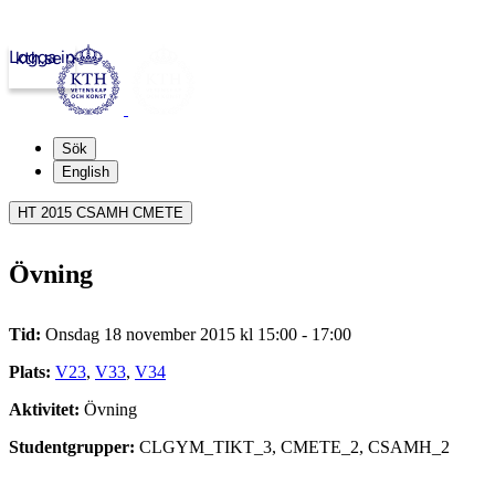
Logga in
kth.se
Sök
English
HT 2015 CSAMH CMETE
Övning
Tid:
Onsdag 18 november 2015 kl 15:00 - 17:00
Plats:
V23
,
V33
,
V34
Aktivitet:
Övning
Studentgrupper:
CLGYM_TIKT_3, CMETE_2, CSAMH_2