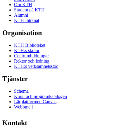
Om KTH
Student på KTH
Alumni
KTH Intranät
Organisation
KTH Biblioteket
KTH:s skolor
Centrumbildningar
Rektor och ledning
KTH:s verksamhetsstöd
Tjänster
Schema
Kurs- och programkatalogen
Lärplattformen Canvas
Webbmejl
Kontakt