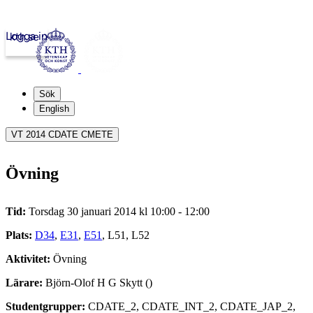
Logga in
kth.se
Sök
English
VT 2014 CDATE CMETE
Övning
Tid:
Torsdag 30 januari 2014 kl 10:00 - 12:00
Plats:
D34
,
E31
,
E51
, L51, L52
Aktivitet:
Övning
Lärare:
Björn-Olof H G Skytt ()
Studentgrupper:
CDATE_2, CDATE_INT_2, CDATE_JAP_2,