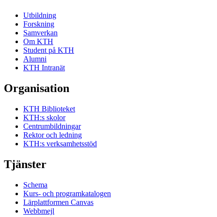
Utbildning
Forskning
Samverkan
Om KTH
Student på KTH
Alumni
KTH Intranät
Organisation
KTH Biblioteket
KTH:s skolor
Centrumbildningar
Rektor och ledning
KTH:s verksamhetsstöd
Tjänster
Schema
Kurs- och programkatalogen
Lärplattformen Canvas
Webbmejl